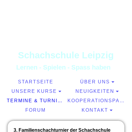
S
chachschule
L
eipzig
L
ernen
-
S
pielen
-
S
pass haben
STARTSEITE
ÜBER UNS
UNSERE KURSE
NEUIGKEITEN
TERMINE & TURNIERE
KOOPERATIONSPARTNER
FORUM
KONTAKT
3. Familienschachturnier der Schachschule