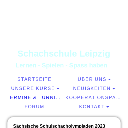
S
chachschule
L
eipzig
L
ernen
-
S
pielen
-
S
pass haben
STARTSEITE
ÜBER UNS
UNSERE KURSE
NEUIGKEITEN
TERMINE & TURNIERE
KOOPERATIONSPARTNER
FORUM
KONTAKT
Sächsische Schulschacholympiaden 2023