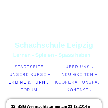
S
chachschule
L
eipzig
L
ernen
-
S
pielen
-
S
pass haben
STARTSEITE
ÜBER UNS
UNSERE KURSE
NEUIGKEITEN
TERMINE & TURNIERE
KOOPERATIONSPARTNER
FORUM
KONTAKT
13. BSG Weihnachtsturnier am 21.12.2014 in