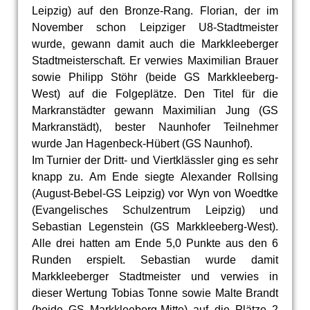
Leipzig) auf den Bronze-Rang. Florian, der im
November schon Leipziger U8-Stadtmeister
wurde, gewann damit auch die Markkleeberger
Stadtmeisterschaft. Er verwies Maximilian Brauer
sowie Philipp Stöhr (beide GS Markkleeberg-
West) auf die Folgeplätze. Den Titel für die
Markranstädter gewann Maximilian Jung (GS
Markranstädt), bester Naunhofer Teilnehmer
wurde Jan Hagenbeck-Hübert (GS Naunhof).
Im Turnier der Dritt- und Viertklässler ging es sehr
knapp zu. Am Ende siegte Alexander Rollsing
(August-Bebel-GS Leipzig) vor Wyn von Woedtke
(Evangelisches Schulzentrum Leipzig) und
Sebastian Legenstein (GS Markkleeberg-West).
Alle drei hatten am Ende 5,0 Punkte aus den 6
Runden erspielt. Sebastian wurde damit
Markkleeberger Stadtmeister und verwies in
dieser Wertung Tobias Tonne sowie Malte Brandt
(beide GS Markkleeberg-Mitte) auf die Plätze 2