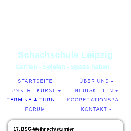
S
chachschule
L
eipzig
L
ernen
-
S
pielen
-
S
pass haben
STARTSEITE
ÜBER UNS
UNSERE KURSE
NEUIGKEITEN
TERMINE & TURNIERE
KOOPERATIONSPARTNER
FORUM
KONTAKT
17. BSG-Weihnachtsturnier